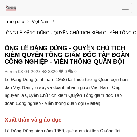
Toggl
naviga
Trang chủ
Việt Nam
ÔNG LÊ ĐĂNG DŨNG - QUYỀN CHỦ TỊCH KIÊM QUYỀN TỔNG G
ÔNG LÊ ĐĂNG DŨNG - QUYỀN CHỦ TỊCH
KIÊM QUYỀN TỔNG GIÁM ĐỐC TẬP ĐOÀN
CÔNG NGHIỆP - VIỄN THÔNG QUÂN ĐỘI
Admin
03-04-2023
3320
0
0
Lê Đăng Dũng (sinh năm 1959) là Thiếu tướng Quân đội nhân
dân Việt Nam, kĩ sư, và doanh nhân người Việt Nam. Ông
nguyên là Quyền Chủ tịch kiêm Quyền Tổng giám đốc Tập
đoàn Công nghiệp - Viễn thông quân đội (Viettel).
Xuất thân và giáo dục
Lê Đăng Dũng sinh năm 1959, quê quán tại tỉnh Quảng Trị.