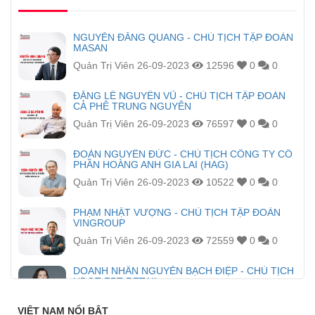
NGUYỄN ĐĂNG QUANG - CHỦ TỊCH TẬP ĐOÀN
MASAN
Quản Trị Viên
26-09-2023
12596
0
0
ĐẶNG LÊ NGUYÊN VŨ - CHỦ TỊCH TẬP ĐOÀN
CÀ PHÊ TRUNG NGUYÊN
Quản Trị Viên
26-09-2023
76597
0
0
ĐOÀN NGUYÊN ĐỨC - CHỦ TỊCH CÔNG TY CỔ
PHẦN HOÀNG ANH GIA LAI (HAG)
Quản Trị Viên
26-09-2023
10522
0
0
PHẠM NHẬT VƯỢNG - CHỦ TỊCH TẬP ĐOÀN
VINGROUP
Quản Trị Viên
26-09-2023
72559
0
0
DOANH NHÂN NGUYỄN BẠCH ĐIỆP - CHỦ TỊCH
HĐQT FPT RETAIL
Admin
20-04-2023
54571
0
0
VIỆT NAM NỔI BẬT