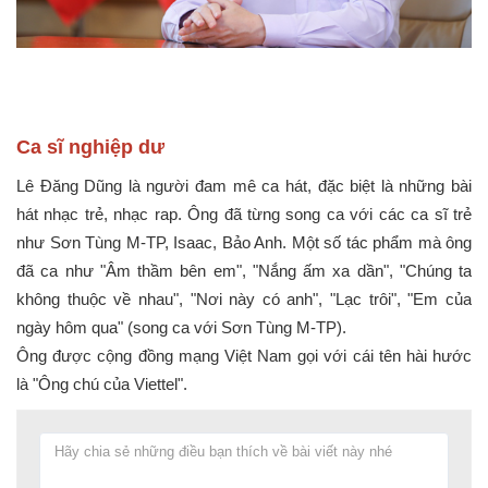
Ca sĩ nghiệp dư
Lê Đăng Dũng là người đam mê ca hát, đặc biệt là những bài
hát nhạc trẻ, nhạc rap. Ông đã từng song ca với các ca sĩ trẻ
như Sơn Tùng M-TP, Isaac, Bảo Anh.
Một số tác phẩm mà ông
đã ca như "Âm thầm bên em", "Nắng ấm xa dần", "Chúng ta
không thuộc về nhau", "Nơi này có anh", "Lạc trôi", "Em của
ngày hôm qua" (song ca với Sơn Tùng M-TP).
Ông được cộng đồng mạng Việt Nam gọi với cái tên hài hước
là "Ông chú của Viettel".