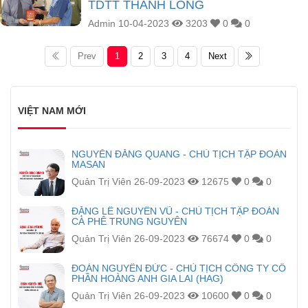
TDTT THÀNH LONG
Admin
10-04-2023
3203
0
0
Prev
1
2
3
4
Next
VIỆT NAM MỚI
NGUYỄN ĐĂNG QUANG - CHỦ TỊCH TẬP ĐOÀN
MASAN
Quản Trị Viên
26-09-2023
12675
0
0
ĐẶNG LÊ NGUYÊN VŨ - CHỦ TỊCH TẬP ĐOÀN
CÀ PHÊ TRUNG NGUYÊN
Quản Trị Viên
26-09-2023
76674
0
0
ĐOÀN NGUYÊN ĐỨC - CHỦ TỊCH CÔNG TY CỔ
PHẦN HOÀNG ANH GIA LAI (HAG)
Quản Trị Viên
26-09-2023
10600
0
0