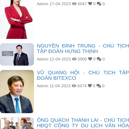
Admin
17-04-2023
6047
0
0
NGUYỄN ĐÌNH TRUNG - CHỦ TỊCH
TẬP ĐOÀN HƯNG THỊNH
Admin
12-04-2023
5900
0
0
VŨ QUANG HỘI - CHỦ TỊCH TẬP
ĐOÀN BITEXCO
Admin
11-04-2023
6074
0
0
ÔNG QUÁCH THÀNH LAI - CHỦ TỊCH
HĐQT CÔNG TY DU LỊCH VĂN HÓA