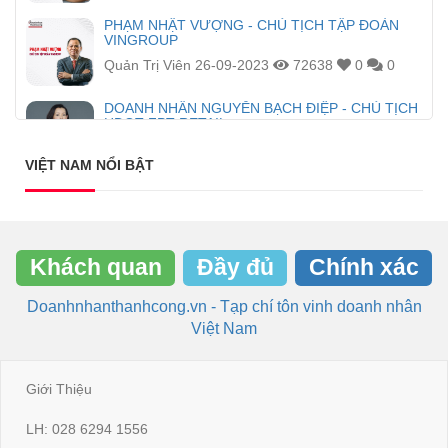
PHẠM NHẬT VƯỢNG - CHỦ TỊCH TẬP ĐOÀN
VINGROUP
Quản Trị Viên
26-09-2023
72638
0
0
DOANH NHÂN NGUYỄN BẠCH ĐIỆP - CHỦ TỊCH
HĐQT FPT RETAIL
Admin
20-04-2023
54647
0
0
VIỆT NAM NỔI BẬT
Khách quan
Đầy đủ
Chính xác
Doanhnhanthanhcong.vn - Tạp chí tôn vinh doanh nhân
Việt Nam
Giới Thiệu
LH: 028 6294 1556