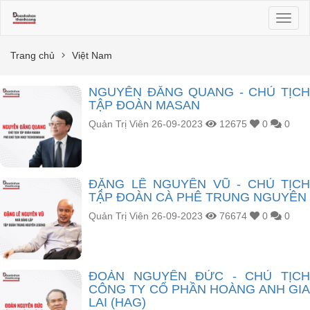
Toggl
naviga
Trang chủ
Việt Nam
NGUYỄN ĐĂNG QUANG - CHỦ TỊCH
TẬP ĐOÀN MASAN
Quản Trị Viên
26-09-2023
12675
0
0
ĐẶNG LÊ NGUYÊN VŨ - CHỦ TỊCH
TẬP ĐOÀN CÀ PHÊ TRUNG NGUYÊN
Quản Trị Viên
26-09-2023
76674
0
0
ĐOÀN NGUYÊN ĐỨC - CHỦ TỊCH
CÔNG TY CỔ PHẦN HOÀNG ANH GIA
LAI (HAG)