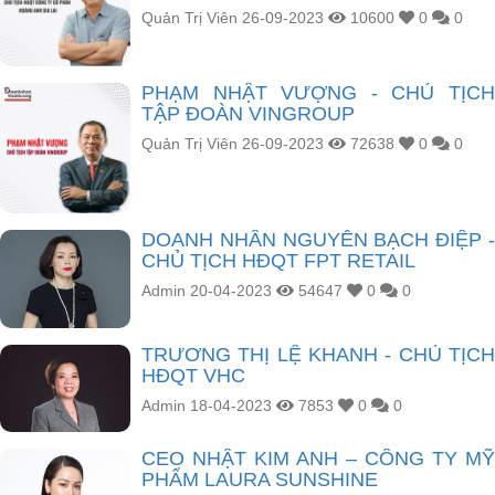
Quản Trị Viên
26-09-2023
10600
0
0
PHẠM NHẬT VƯỢNG - CHỦ TỊCH
TẬP ĐOÀN VINGROUP
Quản Trị Viên
26-09-2023
72638
0
0
DOANH NHÂN NGUYỄN BẠCH ĐIỆP -
CHỦ TỊCH HĐQT FPT RETAIL
Admin
20-04-2023
54647
0
0
TRƯƠNG THỊ LỆ KHANH - CHỦ TỊCH
HĐQT VHC
Admin
18-04-2023
7853
0
0
CEO NHẬT KIM ANH – CÔNG TY MỸ
PHẨM LAURA SUNSHINE