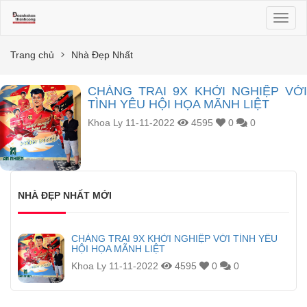
Toggl
naviga
Trang chủ
Nhà Đẹp Nhất
CHÀNG TRAI 9X KHỞI NGHIỆP VỚI
TÌNH YÊU HỘI HỌA MÃNH LIỆT
Khoa Ly
11-11-2022
4595
0
0
NHÀ ĐẸP NHẤT MỚI
CHÀNG TRAI 9X KHỞI NGHIỆP VỚI TÌNH YÊU
HỘI HỌA MÃNH LIỆT
Khoa Ly
11-11-2022
4595
0
0