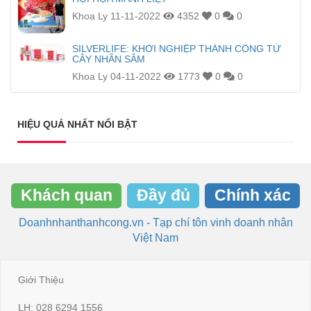
Khoa Ly
11-11-2022
4352
0
0
SILVERLIFE: KHỞI NGHIỆP THÀNH CÔNG TỪ
CÂY NHÂN SÂM
Khoa Ly
04-11-2022
1773
0
0
HIỆU QUẢ NHẤT NỔI BẬT
Khách quan
Đầy đủ
Chính xác
Doanhnhanthanhcong.vn - Tạp chí tôn vinh doanh nhân
Việt Nam
Giới Thiệu
LH: 028 6294 1556