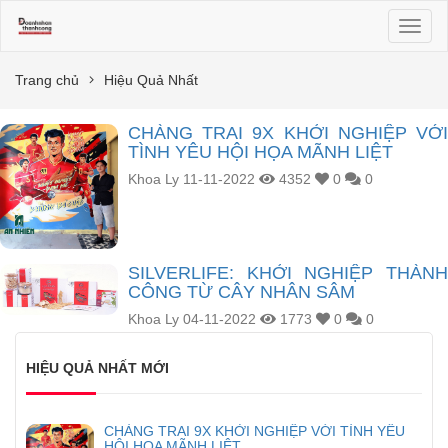
Toggl
naviga
Trang chủ
Hiệu Quả Nhất
CHÀNG TRAI 9X KHỞI NGHIỆP VỚI
TÌNH YÊU HỘI HỌA MÃNH LIỆT
Khoa Ly
11-11-2022
4352
0
0
SILVERLIFE: KHỞI NGHIỆP THÀNH
CÔNG TỪ CÂY NHÂN SÂM
Khoa Ly
04-11-2022
1773
0
0
HIỆU QUẢ NHẤT MỚI
CHÀNG TRAI 9X KHỞI NGHIỆP VỚI TÌNH YÊU
HỘI HỌA MÃNH LIỆT