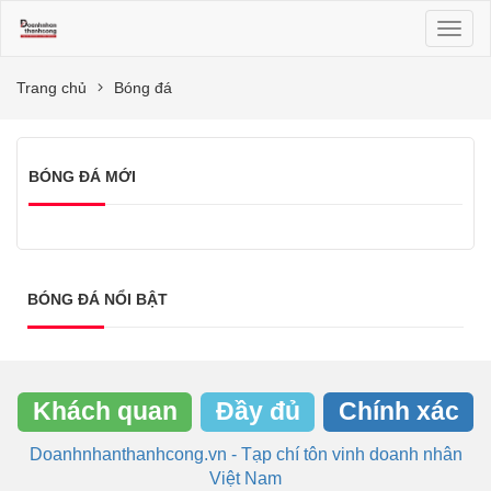
Toggl
naviga
Trang chủ
Bóng đá
BÓNG ĐÁ MỚI
BÓNG ĐÁ NỔI BẬT
Khách quan
Đầy đủ
Chính xác
Doanhnhanthanhcong.vn - Tạp chí tôn vinh doanh nhân
Việt Nam