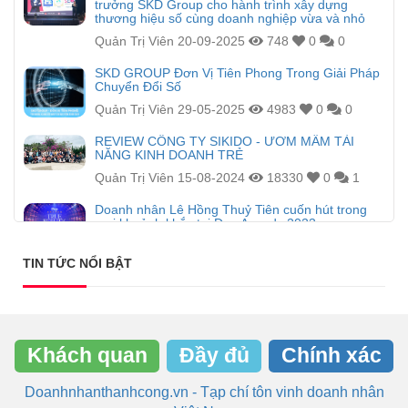
trưởng SKD Group cho hành trình xây dựng
thương hiệu số cùng doanh nghiệp vừa và nhỏ
Quản Trị Viên
20-09-2025
748
0
0
SKD GROUP Đơn Vị Tiên Phong Trong Giải Pháp
Chuyển Đổi Số
Quản Trị Viên
29-05-2025
4983
0
0
REVIEW CÔNG TY SIKIDO - ƯƠM MẦM TÀI
NĂNG KINH DOANH TRẺ
Quản Trị Viên
15-08-2024
18330
0
1
Doanh nhân Lê Hồng Thuỷ Tiên cuốn hút trong
mọi khoảnh khắc tại Đẹp Awards 2023
Nhật Nam Hoàng
23-01-2024
4504
0
1
TIN TỨC NỔI BẬT
Khách quan
Đầy đủ
Chính xác
Doanhnhanthanhcong.vn - Tạp chí tôn vinh doanh nhân