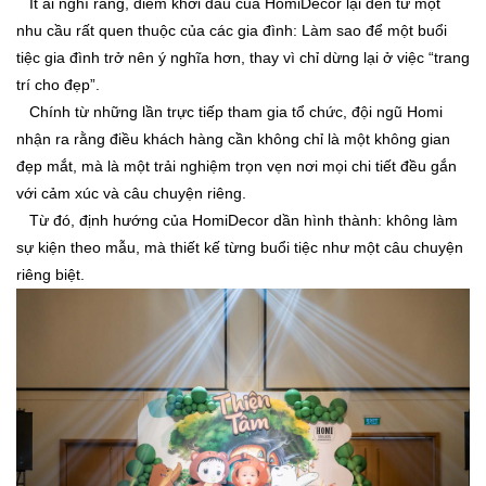
Ít ai nghĩ rằng, điểm khởi đầu của HomiDecor lại đến từ một
nhu cầu rất quen thuộc của các gia đình:
Làm sao để một buổi
tiệc gia đình trở nên ý nghĩa hơn, thay vì chỉ dừng lại ở việc “trang
trí cho đẹp”.
Chính từ những lần trực tiếp tham gia tổ chức, đội ngũ Homi
nhận ra rằng điều khách hàng cần không chỉ là một không gian
đẹp mắt, mà là một trải nghiệm trọn vẹn nơi mọi chi tiết đều gắn
với cảm xúc và câu chuyện riêng.
Từ đó, định hướng của HomiDecor dần hình thành: không làm
sự kiện theo mẫu, mà thiết kế từng buổi tiệc như một câu chuyện
riêng biệt.