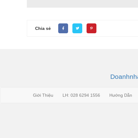
Chia sẻ
Doanhnha
Giới Thiệu
LH: 028 6294 1556
Hướng Dẫn