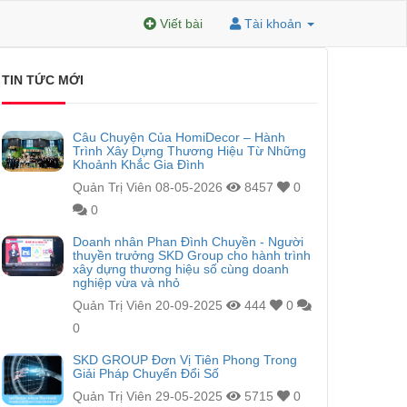
Viết bài
Tài khoản
TIN TỨC MỚI
Câu Chuyện Của HomiDecor – Hành
Trình Xây Dựng Thương Hiệu Từ Những
Khoảnh Khắc Gia Đình
Quản Trị Viên
08-05-2026
8457
0
0
Doanh nhân Phan Đình Chuyền - Người
thuyền trưởng SKD Group cho hành trình
xây dựng thương hiệu số cùng doanh
nghiệp vừa và nhỏ
Quản Trị Viên
20-09-2025
444
0
0
SKD GROUP Đơn Vị Tiên Phong Trong
Giải Pháp Chuyển Đổi Số
Quản Trị Viên
29-05-2025
5715
0