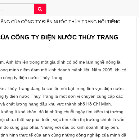
 NĂNG CỦA CÔNG TY ĐIỆN NƯỚC THÙY TRANG NỔI TIẾNG
CỦA CÔNG TY ĐIỆN NƯỚC THÙY TRANG
 Anh lớn lên trong một gia đình có bố mẹ làm nghề nông là
rong mình niềm đam mê kinh doanh mãnh liệt. Năm 2005, khi có
ập công ty điện nước Thùy Trang.
ớc Thùy Trang đang là cái tên nổi bật trong lĩnh vực điện nước
ng ty điện nước Thùy Trang là một đơn vị chuyên cung cấp các
ín và chất lượng hàng đầu khu vực thành phố Hồ Chí Minh.
không ít khó khăn, đó là những chuỗi ngày tìm kiếm thị trường
i chưa thật sự phát triển, việc tìm kiếm thị trường chính là vấn
iểm đó cũng gặp phải. Nhưng với đầu óc kinh doanh nhạy bén,
với tình hình thực tế của anh cùng những đồng nghiệp của mình đã