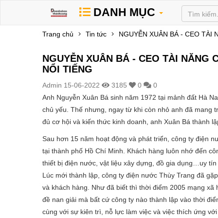
DANH MỤC
Trang chủ
Tin tức
NGUYỄN XUÂN BÁ - CEO TÀI
NGUYỄN XUÂN BÁ - CEO TÀI NĂNG 
NỔI TIẾNG
Admin
15-06-2022
3185
0
0
Anh Nguyễn Xuân Bá sinh năm 1972 tại mảnh đất Hà Nam.
chủ yếu. Thế nhưng, ngay từ khi còn nhỏ anh đã mang t
đủ cơ hội và kiến thức kinh doanh, anh Xuân Bá thành l
Sau hơn 15 năm hoạt động và phát triển, công ty điện nư
tại thành phố Hồ Chí Minh. Khách hàng luôn nhớ đến cô
thiết bị điện nước, vật liệu xây dựng, đồ gia dụng…uy t
Lúc mới thành lập, công ty điện nước Thùy Trang đã gặp 
và khách hàng. Như đã biết thì thời điểm 2005 mạng xã hộ
đề nan giải mà bất cứ công ty nào thành lập vào thời đ
cùng với sự kiên trì, nỗ lực làm việc và việc thích ứng 