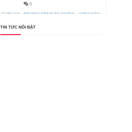
0
REVIEW CÔNG TY SIKIDO - ƯƠM MẦM
TÀI NĂNG KINH DOANH TRẺ
Quản Trị Viên
15-08-2024
18850
0
TIN TỨC NỔI BẬT
1
Doanh nhân Lê Hồng Thuỷ Tiên cuốn hút
trong mọi khoảnh khắc tại Đẹp Awards
2023
Nhật Nam Hoàng
23-01-2024
5175
0
1