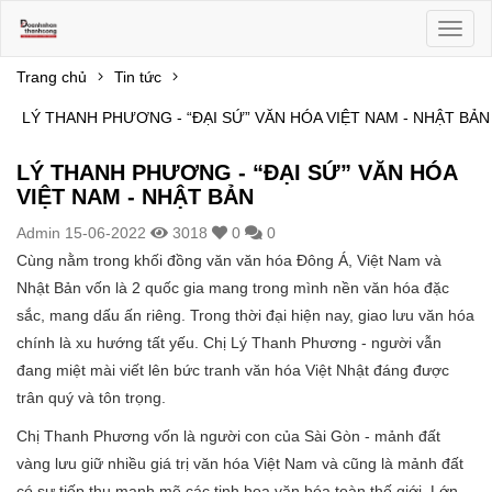
Toggl
naviga
Trang chủ
Tin tức
LÝ THANH PHƯƠNG - “ĐẠI SỨ” VĂN HÓA VIỆT NAM - NHẬT BẢN
LÝ THANH PHƯƠNG - “ĐẠI SỨ” VĂN HÓA
VIỆT NAM - NHẬT BẢN
Admin
15-06-2022
3018
0
0
Cùng nằm trong khối đồng văn văn hóa Đông Á, Việt Nam và
Nhật Bản vốn là 2 quốc gia mang trong mình nền văn hóa đặc
sắc, mang dấu ấn riêng. Trong thời đại hiện nay, giao lưu văn hóa
chính là xu hướng tất yếu. Chị Lý Thanh Phương - người vẫn
đang miệt mài viết lên bức tranh văn hóa Việt Nhật đáng được
trân quý và tôn trọng.
Chị Thanh Phương vốn là người con của Sài Gòn - mảnh đất
vàng lưu giữ nhiều giá trị văn hóa Việt Nam và cũng là mảnh đất
có sự tiếp thu mạnh mẽ các tinh hoa văn hóa toàn thế giới. Lớn