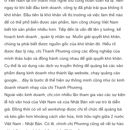
ở Việt Nam lại trở thành một nghề thủ công hoàn toàn xa lạ. Nên
ngay từ khi bắt đầu kinh doanh, công ty đã phải trải qua không ít
khó khăn. Đầu tiên là khó khăn về thị trường và việc làm thế nào
để có thể phổ biến được sản phẩm, làm công chúng Việt Nam
biết tới sản phẩm nhiều hơn. Tiếp đến là vấn đề lên ý tưởng, kế
hoạch kinh doanh , quản lý nhân sự. Muốn giải quyết khó khăn,
chúng ta phải biết được nguồn gốc của khó khăn đó. Hiểu rõ
được đạo lý này, chị Thanh Phương cùng các đồng nghiệp của
mình thảo luận và đồng hành cùng nhau để giải quyết khó khăn.
Cụ thể là sử dụng các dịch vụ truyền thông để quảng bá các sản
phẩm đang kinh doanh như thành lập website, chạy quảng cáo
google,…đây là bước đi thể hiện sự thông minh cũng như óc kinh
doanh nhanh nhạy của chị Thanh Phương.
Ngoài việc kinh doanh, chị còn nhiều lần tham gia vào các sự kiện
lễ hội văn hoá của Việt Nam và của Nhật Bản với vai trò là diễn
giả. Đồng thời có vô số workshop được chị tổ chức để quảng bá
và kéo gần hơn khoảng cách văn hóa, tình hữu nghị giữa 2 nước
Việt Nam - Nhật Bản. Có lẽ, chính chị Phương cũng sẽ rất tự hào