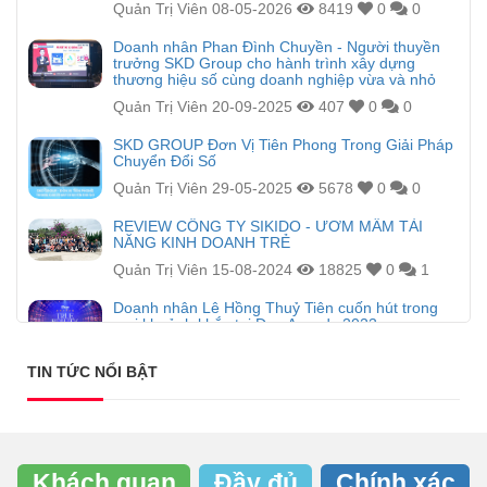
Quản Trị Viên
08-05-2026
8419
0
0
Doanh nhân Phan Đình Chuyền - Người thuyền
trưởng SKD Group cho hành trình xây dựng
thương hiệu số cùng doanh nghiệp vừa và nhỏ
Quản Trị Viên
20-09-2025
407
0
0
SKD GROUP Đơn Vị Tiên Phong Trong Giải Pháp
Chuyển Đổi Số
Quản Trị Viên
29-05-2025
5678
0
0
REVIEW CÔNG TY SIKIDO - ƯƠM MẦM TÀI
NĂNG KINH DOANH TRẺ
Quản Trị Viên
15-08-2024
18825
0
1
Doanh nhân Lê Hồng Thuỷ Tiên cuốn hút trong
mọi khoảnh khắc tại Đẹp Awards 2023
Nhật Nam Hoàng
23-01-2024
5147
0
1
TIN TỨC NỔI BẬT
Khách quan
Đầy đủ
Chính xác