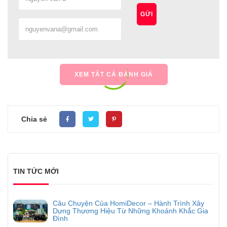
GỬI
XEM TẤT CẢ ĐÁNH GIÁ
Chia sẻ
TIN TỨC MỚI
Câu Chuyện Của HomiDecor – Hành Trình Xây
Dựng Thương Hiệu Từ Những Khoảnh Khắc Gia
Đình