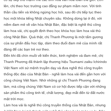
lên, chị theo học trường cao đẳng sư phạm mầm non. Với tinh
thần cầu tiến và không ngừng học hỏi, sau đó chị tiếp tục theo
học một khóa tiếng Nhật chuyên sâu. Không dừng lại ở đó, với
niềm đam mê về văn hóa Nhật Bản, đặc biệt là nghề thủ công
làm hoa vải, chị quyết định theo học khóa học làm hoa vải thủ
công Nhật Bản. Quả thật, chị Thanh Phương là một tấm gương
của sự phấn đấu học tập, dám theo đuổi đam mê của mình rất
đáng để các bạn trẻ noi theo.
Đến khi đã chín muồi về kiến thức, kinh nghiệm và đam mê, chị
Thanh Phương đã thành lập thương hiệu Tsumami zaiku Ichirindo
Việt Nam với sứ mệnh truyền dạy và đưa nghề thủ công truyền
thống độc đáo của Nhật Bản - nghề làm hoa vải đến gần hơn với
công chúng Việt Nam. Nhờ những gì chị Thanh Phương đang
làm, mà công chúng Việt Nam có cơ hội được tiếp cận với những
sản phẩm thủ công tinh tế, chất lượng, đẹp mắt đến từ đất nước
mặt trời mọc.
Làm hoa vải là nghề thủ công truyền thống của Nhật Bản, nhưng